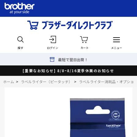
探す
ログイン
カート
メニュー
最短で翌日出荷！
[重要なお知らせ] 8/8~8/16夏季休業のお知らせ
ホーム
>
ラベルライター（ピータッチ）
>
ラベルライター消耗品・オプショ