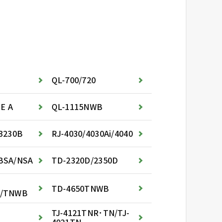
QL-700/720
E A
QL-1115NWB
3230B
RJ-4030/4030Ai/4040
BSA/NSA
TD-2320D/2350D
TD-4650TNWB
R/TNWB
TJ-4121TNR･TN/TJ-