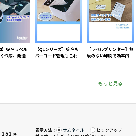
800】宛名ラベル
【QLシリーズ】宛名も
【ラベルプリンター】無
く作成、発送を
バーコード管理もこれ1
駄のない印刷で効率的な
台で完了
ラベル発行
もっと見る
表示方法：
サムネイル
ピックアップ
151
：
件