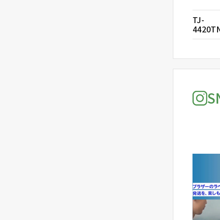
TJ-
4420T
S