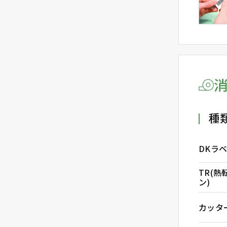
種
DKラ
TR(
ン)
カッタ