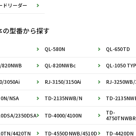
ードリーダー
体の型番から探す
QL-580N
QL-650TD
0/820NWB
QL-820NWBc
QL-1050 TYP
0/3050Ai
RJ-3150/3150Ai
RJ-3250WB/
30N/NSA
TD-2135NWB/N
TD-2135NW
TD-
20DSA/2350DSA
TD-4000/4100N
4750TNWB
20TN/4420TN
TD-4550DNWB/4510D
TD-4420DN