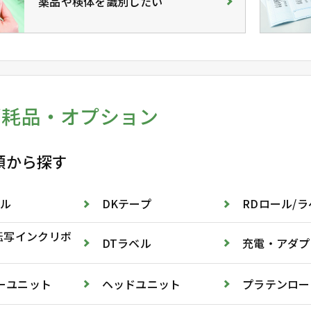
薬品や検体を識別したい
消耗品・オプション
類から探す
ベル
DKテープ
RDロール/
熱転写インクリボ
DTラベル
充電・アダプ
ーユニット
ヘッドユニット
プラテンロー