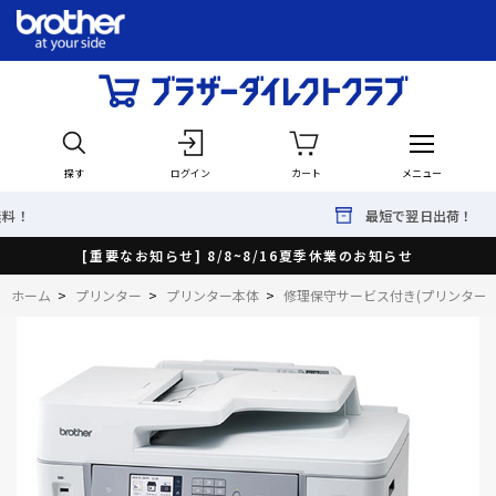
探す
ログイン
カート
メニュー
最短で翌日出荷！
[重要なお知らせ] 8/8~8/16夏季休業のお知らせ
ホーム
>
プリンター
>
プリンター本体
>
修理保守サービス付き(プリンター・