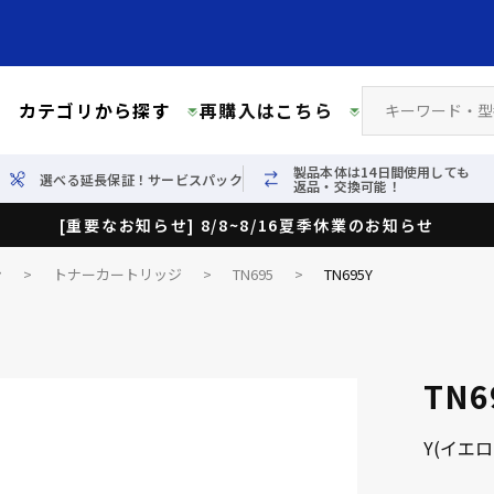
カテゴリから探す
再購入はこちら
製品本体は14日間使用しても
選べる延長保証！サービスパック
返品・交換可能！
[重要なお知らせ] 8/8~8/16夏季休業のお知らせ
ン
>
トナーカートリッジ
>
TN695
>
TN695Y
TN6
Y(イエ