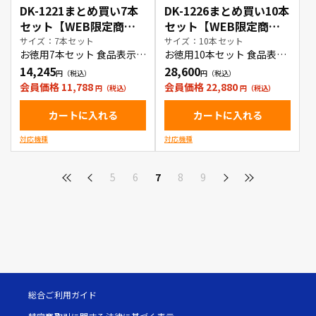
DK-1221まとめ買い7本
DK-1226まとめ買い10本
セット【WEB限定商
セット【WEB限定商
品】
品】
サイズ：7本セット
サイズ：10本セット
お徳用7本セット 食品表示ラ
お徳用10本セット 食品表
ベル(小)
示・検体ラベル
14,245
28,600
会員価格 11,788
会員価格 22,880
カートに入れる
カートに入れる
対応機種
対応機種
5
6
7
8
9
総合ご利用ガイド