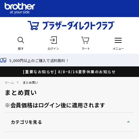
探す
ログイン
カート
メニュー
送料無料！
最短で翌日出荷
[重要なお知らせ] 8/8~8/16夏季休業のお知らせ
>
ホーム
まとめ買い
まとめ買い
※会員価格はログイン後に適用されます
カテゴリを見る