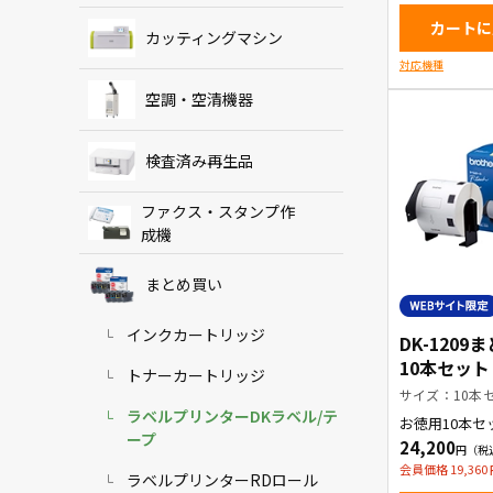
カートに
カッティングマシン
対応機種
空調・空清機器
検査済み再生品
ファクス・スタンプ作
成機
まとめ買い
インクカートリッジ
DK-1209
10本セット
トナーカートリッジ
定商品】
サイズ：10本
ラベルプリンターDKラベル/テ
お徳用10本セ
ベル(小)
ープ
24,200
会員価格 19,360
ラベルプリンターRDロール