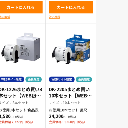
カートに入れる
カートに入れる
対応機種
対応機種
DK-1226まとめ買い3
DK-2205まとめ買い
本セット【WEB限定
10本セット【WEB限
商品】
定商品】
サイズ：3本セット
サイズ：10本セット
お徳用3本セット 食品表
お徳用10本セット 長尺紙
示・検体ラベル
テープ(大)
8,580
24,200
会員価格 7,722
会員価格 19,360