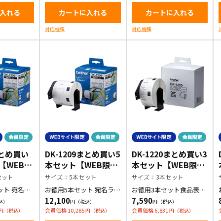
入れる
カートに入れる
カートに入れる
対応機種
対応機種
まとめ買い
DK-1209まとめ買い5
DK-1220まとめ買い3
【WEB限
本セット【WEB限定
本セット【WEB限定
商品】
商品】
セット
サイズ：5本セット
サイズ：3本セット
ット 宛名ラ
お徳用5本セット 宛名ラベ
お徳用3本セット食品表示
ル(小)
ラベル
12,100
7,590
会員価格 10,285
会員価格 6,831