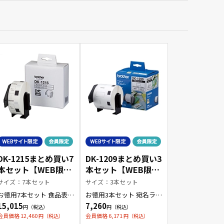
DK-1215まとめ買い7
DK-1209まとめ買い3
本セット【WEB限定
本セット【WEB限定
商品】
商品】
サイズ：7本セット
サイズ：3本セット
お徳用7本セット 食品表
お徳用3本セット 宛名ラベ
示・検体ラベル
ル(小)
15,015
7,260
会員価格 12,460
会員価格 6,171