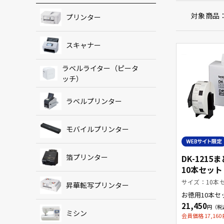
対象商品
プリンター
スキャナー
ラベルライター（ピータ
ッチ）
ラベルプリンター
モバイルプリンター
箔プリンター
DK-1215
10本セット
定商品】
サイズ：10本
昇華転写プリンター
お徳用10本セット 
示・検体ラベ
21,450
ミシン
会員価格 17,160