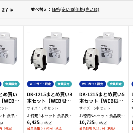
27
：
並べ替え：
価格(安い順)
価格(高い順)
件
まとめ買い
DK-1215まとめ買い3
DK-1215まとめ買い5
【WEB限
本セット【WEB限定
本セット【WEB限定
商品】
商品】
セット
サイズ：3本セット
サイズ：5本セット
食品表
お徳用3本セット 食品表
お徳用5本セット 食品表
ル
示・検体ラベル
示・検体ラベル
6,435
10,725
会員価格 5,790
会員価格 9,115