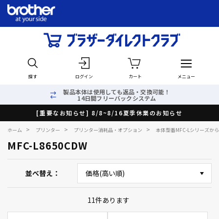
探す
ログイン
カート
メニュー
製品本体は使用しても返品・交換可能！
14日間フリーバックシステム
[重要なお知らせ] 8/8~8/16夏季休業のお知らせ
>
>
>
ホーム
プリンター
プリンター消耗品・オプション
本体型番MFC-Lシリーズか
MFC-L8650CDW
並べ替え
11
件あります