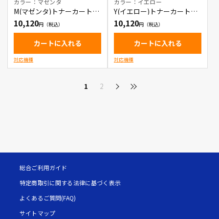
カラー：マゼンタ
カラー：イエロー
M(マゼンタ)トナーカートリ
Y(イエロー)トナーカートリ
ッジ
ッジ
10,120
10,120
カートに入れる
カートに入れる
対応機種
対応機種
1
2
総合ご利用ガイド
特定商取引に関する法律に基づく表示
よくあるご質問(FAQ)
サイトマップ