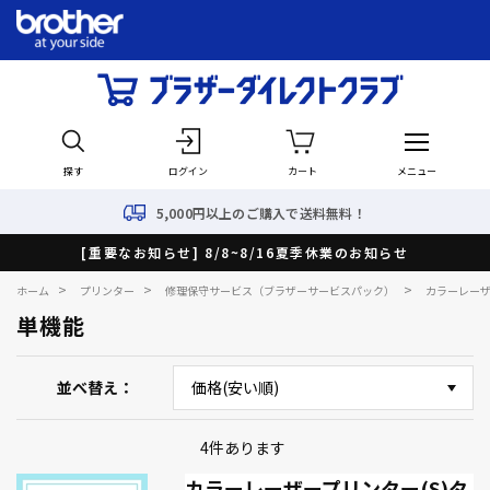
探す
ログイン
カート
メニュー
5,000円以上のご購入で送料無料！
[重要なお知らせ] 8/8~8/16夏季休業のお知らせ
>
>
>
ホーム
プリンター
修理保守サービス（ブラザーサービスパック）
カラーレー
単機能
並べ替え
4
件あります
カラーレーザープリンター(S)タ