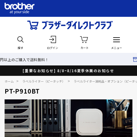
探す
ログイン
カート
メニュー
最短で翌日出荷！
[重要なお知らせ] 8/8~8/16夏季休業のお知らせ
>
>
ホーム
ラベルライター（ピータッチ）
ラベルライター消耗品・オプション（ピータ
PT-P910BT