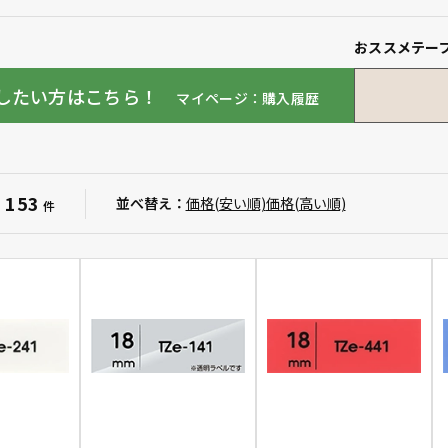
おススメテー
したい方はこちら！
マイページ：購入履歴
153
：
並べ替え：
価格(安い順)
価格(高い順)
件