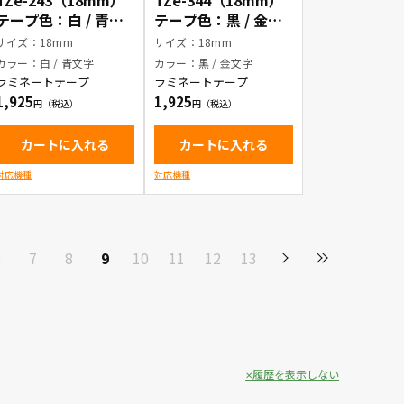
TZe-243（18mm）
TZe-344（18mm）
テープ色：白 / 青文
テープ色：黒 / 金文
字
字
サイズ：18mm
サイズ：18mm
カラー：白 / 青文字
カラー：黒 / 金文字
ラミネートテープ
ラミネートテープ
1,925
1,925
カートに入れる
カートに入れる
対応機種
対応機種
6
7
8
9
10
11
12
13
履歴を表示しない