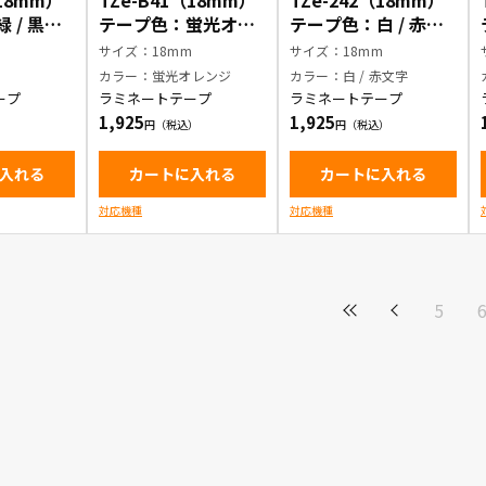
（18mm）
TZe-B41（18mm）
TZe-242（18mm）
 / 黒文
テープ色：蛍光オレ
テープ色：白 / 赤文
ンジ / 黒文字
字
m
サイズ：18mm
サイズ：18mm
カラー：蛍光オレンジ
カラー：白 / 赤文字
ープ
ラミネートテープ
ラミネートテープ
1,925
1,925
入れる
カートに入れる
カートに入れる
対応機種
対応機種
5