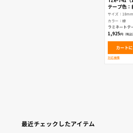
TZe-741
テープ色：緑
字
サイズ：18m
カラー：緑
ラミネートテ
1,925
カートに
対応機種
最近チェックしたアイテム