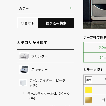
3.5mm
カラー
6mm
リセット
絞り込み検索
9mm
12mm
テープ幅で探
カテゴリから探す
18mm
3.5
24mm
プリンター
24
36mm
スキャナー
カラーで探す
ラベルライター（ピータ
ッチ）
ラベルライター本体（ピータ
ッチ）
ゴ