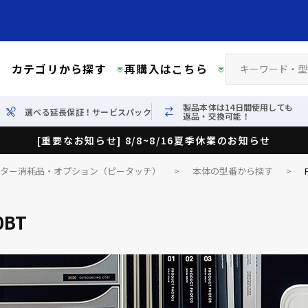
カテゴリから探す
再購入はこちら
製品本体は14日間使用しても
選べる延長保証！サービスパック
返品・交換可能！
[重要なお知らせ] 8/8~8/16夏季休業のお知らせ
イター消耗品・オプション（ピータッチ）
>
本体の型番から探す
>
0BT