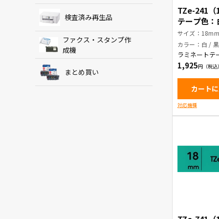
TZe-241
検査済み再生品
テープ色：白
字
サイズ：18m
ファクス・スタンプ作
カラー：白 / 
成機
ラミネートテ
1,925
まとめ買い
カートに
対応機種