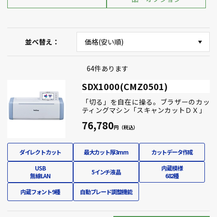
並べ替え
64
件あります
SDX1000(CMZ0501)
「切る」を自在に操る。ブラザーのカッ
ティングマシン「スキャンカットＤＸ」
76,780
ダイレクトカット
最大カット厚3mm
カットデータ作成
USB
内蔵模様
5インチ液晶
無線LAN
682種
内蔵フォント9種
自動ブレード調整機能