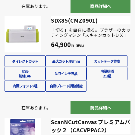
在庫あります。
商品詳細へ
SDX85(CMZ0901)
「切る」を自在に操る。ブラザーのカッ
ティングマシン「スキャンカットＤＸ」
64,900
ダイレクトカット
最大カット厚3mm
カットデータ作成
USB
内蔵模様
3.47インチ液晶
無線LAN
251種
内蔵フォント5種
自動ブレード調整機能
在庫あります。
商品詳細へ
ScanNCutCanvas プレミアムパ
ック２（CACVPPAC2）