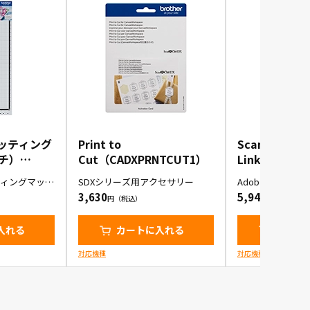
ッティング
Print to
ScanNCut
チ）
Cut（CADXPRNTCUT1）
Link（CADX
D24）
ィングマット
SDXシリーズ用アクセサリー
Adobe Illustra
り
3,630
5,940
入れる
カートに入れる
カート
対応機種
対応機種