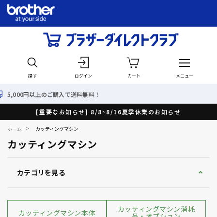
探す
ログイン
カート
メニュー
入で送料無料！
最短で翌日出
[重要なお知らせ] 8/8~8/16夏季休業のお知らせ
>
ホーム
カッティングマシン
カッティングマシン
カテゴリを見る
カッティングマシン消耗
カッティングマシン本体
品・オプション