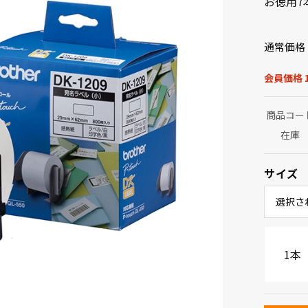
お徳用7
通常価格
会員価格 1
商品コー
在庫
サイズ
選択さ
1本