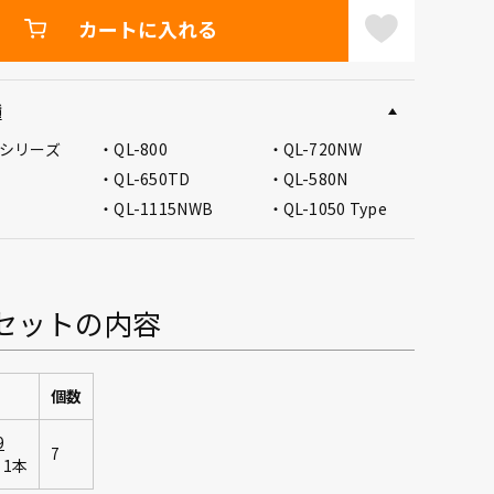
カートに入れる
種
20シリーズ
QL-800
QL-720NW
QL-650TD
QL-580N
QL-1115NWB
QL-1050 Type
セットの内容
個数
9
7
1本