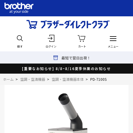
探す
ログイン
カート
メニュー
最短で翌日出荷！
[重要なお知らせ] 8/8~8/16夏季休業のお知らせ
ホーム
>
空調・空清機器
>
空調・空清機器本体
>
PD-7100S