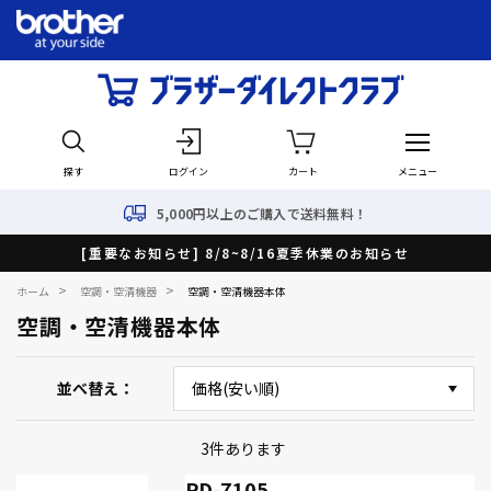
探す
ログイン
カート
メニュー
5,000円以上のご購入で送料無料！
[重要なお知らせ] 8/8~8/16夏季休業のお知らせ
>
>
ホーム
空調・空清機器
空調・空清機器本体
空調・空清機器本体
並べ替え
3
件あります
PD-7105