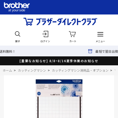
探す
ログイン
カート
メニュー
最短で翌日出荷！
[重要なお知らせ] 8/8~8/16夏季休業のお知らせ
ホーム
>
カッティングマシン
>
カッティングマシン消耗品・オプション
>
マ