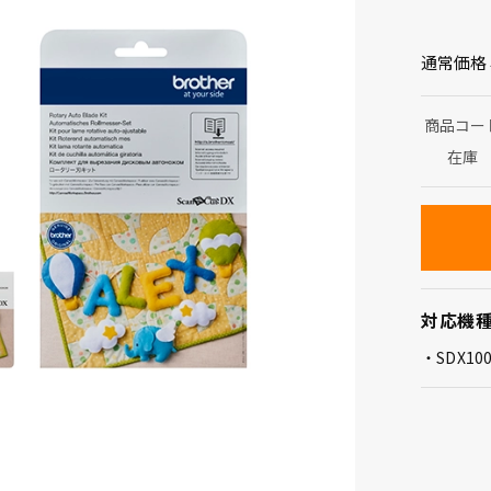
通常価格
商品コー
在庫
対応機
SDX10