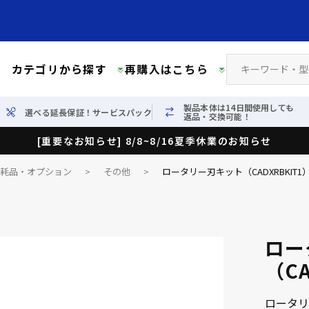
カテゴリから探す
再購入はこちら
製品本体は14日間使用しても
選べる延長保証！サービスパック
返品・交換可能！
[重要なお知らせ] 8/8~8/16夏季休業のお知らせ
消耗品・オプション
>
その他
>
ロータリー刃キット（CADXRBKIT1
ロー
（CA
ロータリ