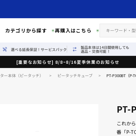
カテゴリから探す
再購入はこちら
製品本体は14日間使用しても
選べる延長保証！サービスパック
返品・交換可能！
[重要なお知らせ] 8/8~8/16夏季休業のお知らせ
イター本体（ピータッチ）
>
ピータッチキューブ
>
PT-P300BT（P-T
PT-
これから
番「P-T