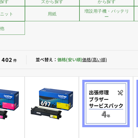
探す
ズから探す
から探す
増設用子機・バッテリ
ニット
用紙
ー
他
402
：
並べ替え：
価格(安い順)
価格(高い順)
件