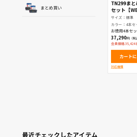
TN299ま
まとめ買い
セット【W
品】
サイズ：標準
カラー：4本セ
お徳用4本セッ
ートリッジ
37,290
会員価格 35,424
カートに
対応機種
最近チェックしたアイテム