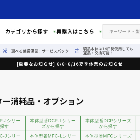
カテゴリから探す
再購入はこちら
製品本体は14日間使用しても
選べる延長保証！サービスパック
返品・交換可能！
[重要なお知らせ] 8/8~8/16夏季休業のお知らせ
ン
ター消耗品・オプション
P-Jシリー
本体型番DCP-Lシリー
本体型番DCPシリーズ
探す
ズから探す
から探す
C-Jシリー
本体型番MFC-Lシリー
本体型番MFCシリーズ