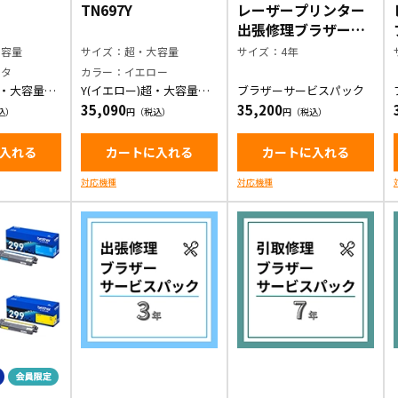
TN697Y
レーザープリンター
出張修理ブラザーサ
ービスパック4年
大容量
サイズ：超・大容量
サイズ：4年
ンタ
カラー：イエロー
超・大容量ト
Y(イエロー)超・大容量ト
ブラザーサービスパック
ッジ
ナーカートリッジ
35,090
35,200
入れる
カートに入れる
カートに入れる
対応機種
対応機種