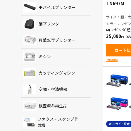
TN697M
モバイルプリンター
サイズ：超・
箔プリンター
カラー：マゼ
M(マゼンタ)
ナーカートリ
35,090
昇華転写プリンター
カートに
ミシン
対応機種
カッティングマシン
空調・空清機器
検査済み再生品
ファクス・スタンプ作
成機