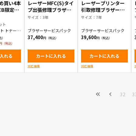
とめ買い4本
レーザーMFC(S)タイ
レーザープリンター
EB限定商
プ出張修理ブラザー
引取修理ブラザーサ
サービスパック3年
ービスパック7年
サイズ：3年
サイズ：7年
ット
ト トナーカ
ブラザーサービスパック
ブラザーサービスパック
37,400
39,600
入れる
カートに入れる
カートに入れる
対応機種
対応機種
32
3