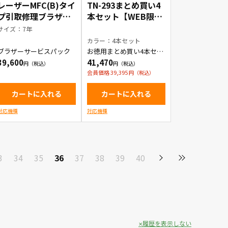
レーザーMFC(B)タイ
TN-293まとめ買い4
プ引取修理ブラザー
本セット【WEB限定
サービスパック7年
商品】
サイズ：7年
カラー：4本セット
ブラザーサービスパック
お徳用まとめ買い4本セッ
ト トナーカートリッジ
39,600
41,470
会員価格 39,395
カートに入れる
カートに入れる
対応機種
対応機種
3
34
35
36
37
38
39
40
履歴を表示しない