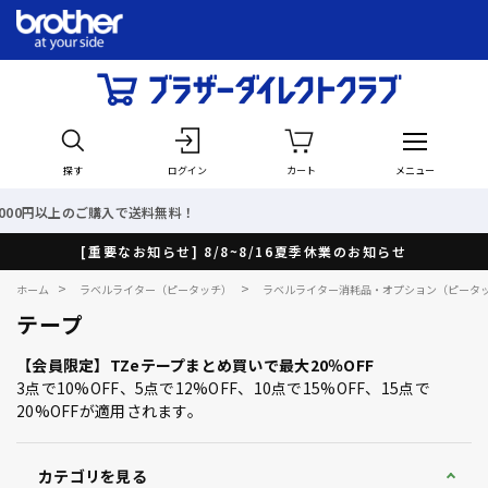
探す
ログイン
カート
メニュー
最短で翌日出荷！
[重要なお知らせ] 8/8~8/16夏季休業のお知らせ
>
>
ホーム
ラベルライター（ピータッチ）
ラベルライター消耗品・オプション（ピータ
テープ
【会員限定】TZeテープまとめ買いで最大20％OFF
3点で10%OFF、5点で12%OFF、10点で15%OFF、15点で
20%OFFが適用されます。
カテゴリを見る