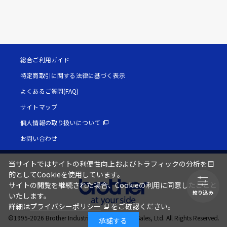
総合ご利用ガイド
特定商取引に関する法律に基づく表示
よくあるご質問(FAQ)
サイトマップ
個人情報の取り扱いについて
お問い合わせ
当サイトではサイトの利便性向上およびトラフィックの分析を目
的としてCookieを使用しています。
サイトの閲覧を継続された場合、Cookieの利用に同意したことと
絞り込み
いたします。
詳細は
プライバシーポリシー
をご確認ください。
©1995-
2026
Brother Industries, Ltd. / Brother Sales, Ltd. All Rights Reserved.
承諾する