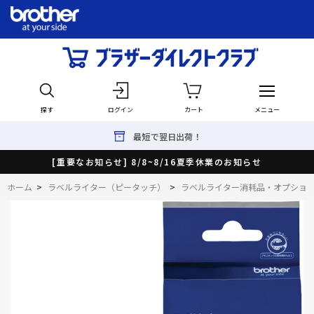
探す
ログイン
カート
メニュー
最短で翌日出荷！
[重要なお知らせ] 8/8~8/16夏季休業のお知らせ
ホーム
>
ラベルライター（ピータッチ）
>
ラベルライター消耗品・オプショ