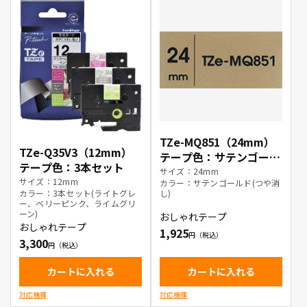
TZe-MQ851（24mm）
TZe-Q35V3（12mm）
テープ色：サテンゴール
テープ色：3本セット
ド(つや消し) / 黒文字
サイズ：24mm
サイズ：12mm
カラー：サテンゴールド(つや消
カラー：3本セット(ライトグレ
し)
ー、ベリーピンク、ライムグリ
ーン)
おしゃれテープ
おしゃれテープ
1,925
3,300
カートに入れる
カートに入れる
対応機種
対応機種