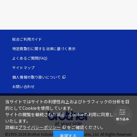
総合ご利用ガイド
特定商取引に関する法律に基づく表示
よくあるご質問(FAQ)
サイトマップ
個人情報の取り扱いについて
お問い合わせ
当サイトではサイトの利便性向上およびトラフィックの分析を目
的としてCookieを使用しています。
サイトの閲覧を継続された場合、Cookieの利用に同意したことと
絞り込み
いたします。
詳細は
プライバシーポリシー
をご確認ください。
©1995-
2026
Brother Industries, Ltd. / Brother Sales, Ltd. All Rights Reserved.
承諾する