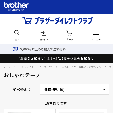
探す
ログイン
カート
メニュー
以上のご購入で送料無料！
最
[重要なお知らせ] 8/8~8/16夏季休業のお知らせ
>
>
ホーム
ラベルライター（ピータッチ）
ラベルライター消耗品・オプション（ピータ
おしゃれテープ
並べ替え
18
件あります