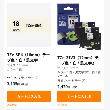
TZe-SE4（18mm）テー
TZe-31V3（12mm）テ
プ色：白 / 黒文字
ープ色：白 / 黒文字2
サイズ：18mm
本、白 / 黄文字1本、
サイズ：12mm
カラー：白
カラー：白 / 黒文字2本、白 / 黄
文字1本
セキュリティテープ
ラミネートテープ
3,135
2,420
カートに入れる
カートに入れる
対応機種
対応機種