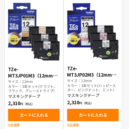
TZe-
TZe-
MT3JP02M3（12mm）
MT3JP01M3（12mm）
マスキングテープ3本セ
サイズ：12mm
マスキングテープ3本セ
サイズ：12mm
カラー：3本セット(ハッピース
ット
カラー：3本セット(クラフト、
ット
ター、ピンクドット、ミント）
ブラック、グレーストライプ）
マスキングテープ
マスキングテープ
2,310
2,310
カートに入れる
カートに入れる
対応機種
対応機種