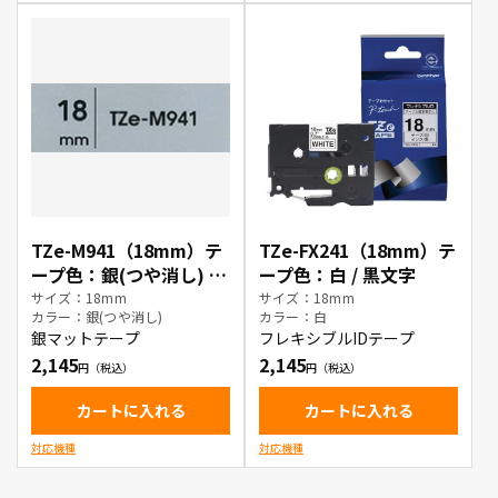
TZe-M941（18mm）テ
TZe-FX241（18mm）テ
ープ色：銀(つや消し) /
ープ色：白 / 黒文字
黒文字
サイズ：18mm
サイズ：18mm
カラー：銀(つや消し)
カラー：白
銀マットテープ
フレキシブルIDテープ
2,145
2,145
カートに入れる
カートに入れる
対応機種
対応機種