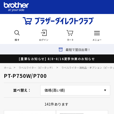
探す
ログイン
カート
メニュー
最短で翌日出荷！
[重要なお知らせ] 8/8~8/16夏季休業のお知らせ
>
>
ホーム
ラベルライター（ピータッチ）
ラベルライター消耗品・オプション（ピータ
PT-P750W/P700
並べ替え
141
件あります