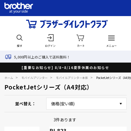
探す
ログイン
カート
メニュー
000円以上のご購入で送料無料！
[重要なお知らせ] 8/8~8/16夏季休業のお知らせ
>
>
>
ホーム
モバイルプリンター
モバイルプリンター本体
PocketJetシリーズ（A4
PocketJetシリーズ（A4対応）
並べ替え
3
件あります
PJ-823