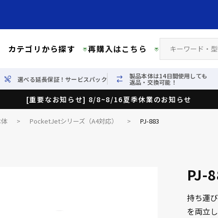
カテゴリから探す
再購入はこちら
製品本体は14日間使用しても
選べる延長保証！サービスパック
返品・交換可能！
[重要なお知らせ] 8/8~8/16夏季休業のお知らせ
本体
>
PocketJetシリーズ（A4対応）
>
PJ-883
PJ-
持ち運び
を両立し