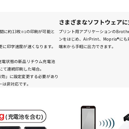
さまざまなソフトウェアに
間に約13枚
の印刷が可能と
プリント用アプリケーションのBrother 
※1
。
ンをはじめ、AirPrint、Mopri
更に印字速度が速くなります。
端末から手軽に出力できます。
て満充電状態の新品リチウム充電池
続にて連続印刷した場合。
有効」に設定変更する必要があり
ターは非対応です。