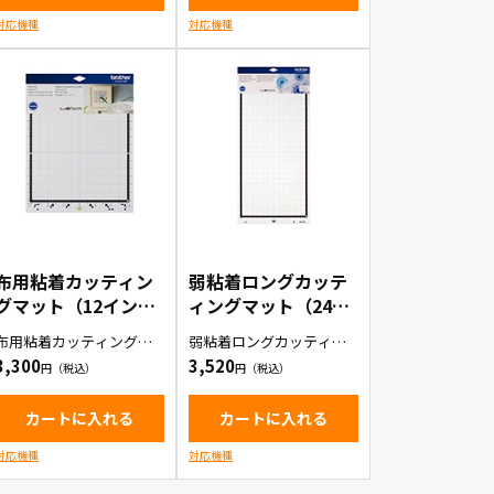
対応機種
対応機種
布用粘着カッティン
弱粘着ロングカッテ
グマット（12イン
ィングマット（24イ
チ）
ンチ）
布用粘着カッティングマ
弱粘着ロングカッティン
（CADXMATF12）
（CADXMATLOW24
ット(12インチ)1枚入り
グマット（24インチ）1枚
3,300
3,520
入り
）
カートに入れる
カートに入れる
対応機種
対応機種