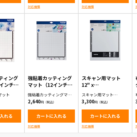
対応機種
対応機種
ティング
強粘着カッティング
スキャン用マット
2インチ）
マット（12インチ）
12" x
TLOW12
（CADXMATSTD12
12"（CAMATS12）
マット
強粘着カッティングマッ
スキャン用マット
）
ト(12インチ)1枚入り
12"×12" 1枚入り
2,640
3,300
入れる
カートに入れる
カートに入れる
対応機種
対応機種