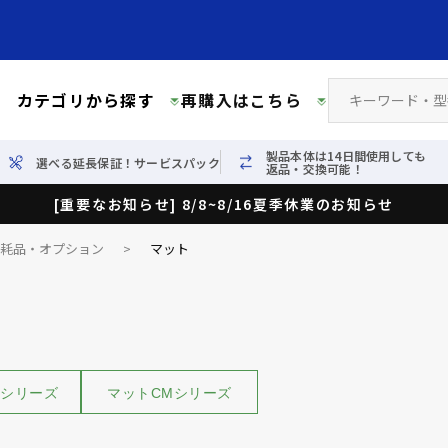
カテゴリから探す
再購入はこちら
製品本体は14日間使用しても
選べる延長保証！サービスパック
返品・交換可能！
[重要なお知らせ] 8/8~8/16夏季休業のお知らせ
消耗品・オプション
>
マット
Xシリーズ
マットCMシリーズ