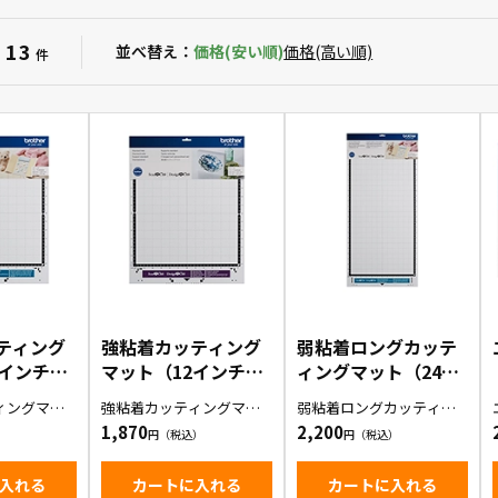
13
：
並べ替え：
価格(安い順)
価格(高い順)
件
ティング
強粘着カッティング
弱粘着ロングカッテ
2インチ）
マット（12インチ）
ィングマット（24イ
OW12）
（CAMATSTD12）
ンチ）
ィングマッ
強粘着カッティングマッ
弱粘着ロングカッティン
（CAMATLOW24）
1枚入り
ト(12インチ)1枚入り
グマット(24インチ)1枚入
1,870
2,200
り
入れる
カートに入れる
カートに入れる