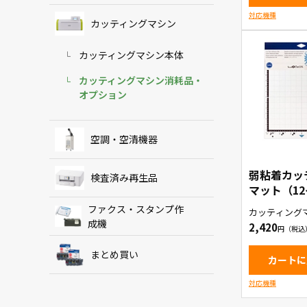
対応機種
カッティングマシン
カッティングマシン本体
カッティングマシン消耗品・
オプション
空調・空清機器
弱粘着カッ
検査済み再生品
マット（1
（CADXMA
ファクス・スタンプ作
カッティング
）
成機
2,420
まとめ買い
カートに
対応機種