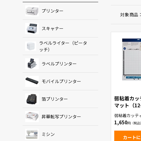
プリンター
対象商品
スキャナー
ラベルライター（ピータ
ッチ）
ラベルプリンター
モバイルプリンター
弱粘着カッ
箔プリンター
マット（1
（CAMATL
弱粘着カッテ
昇華転写プリンター
ト(12インチ)
1,650
ミシン
カートに