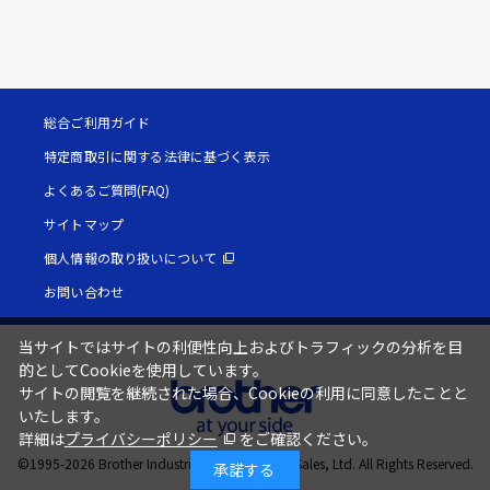
総合ご利用ガイド
特定商取引に関する法律に基づく表示
よくあるご質問(FAQ)
サイトマップ
個人情報の取り扱いについて
お問い合わせ
当サイトではサイトの利便性向上およびトラフィックの分析を目
的としてCookieを使用しています。
サイトの閲覧を継続された場合、Cookieの利用に同意したことと
いたします。
詳細は
プライバシーポリシー
をご確認ください。
©1995-
2026
Brother Industries, Ltd. / Brother Sales, Ltd. All Rights Reserved.
承諾する