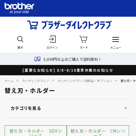
探す
ログイン
カート
メニュー
5,000円以上のご購入で送料無料！
[重要なお知らせ] 8/8~8/16夏季休業のお知らせ
>
>
>
ホーム
カッティングマシン
カッティングマシン消耗品・オプション
替え刃・ホ
替え刃・ホルダー
カテゴリを見る
替え刃・ホルダー SDXシ
替え刃・ホルダー CMシリ
リーズ
ーズ