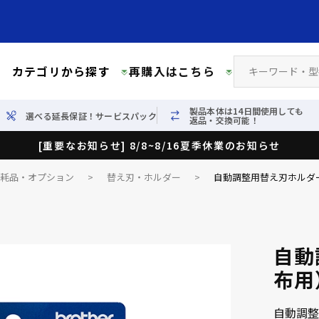
カテゴリから探す
再購入はこちら
製品本体は14日間使用しても
選べる延長保証！サービスパック
返品・交換可能！
[重要なお知らせ] 8/8~8/16夏季休業のお知らせ
消耗品・オプション
>
替え刃・ホルダー
>
自動調整用替え刃ホルダー
自動
布用
自動調整