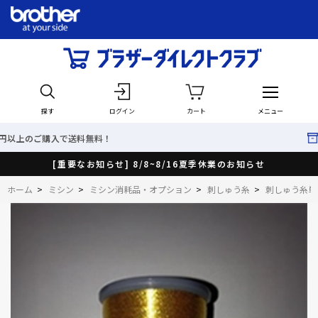
探す
ログイン
カート
メニュー
料！
最短で翌日出荷！
[重要なお知らせ] 8/8~8/16夏季休業のお知らせ
ホーム
>
ミシン
>
ミシン消耗品・オプション
>
刺しゅう糸
>
刺しゅう糸単