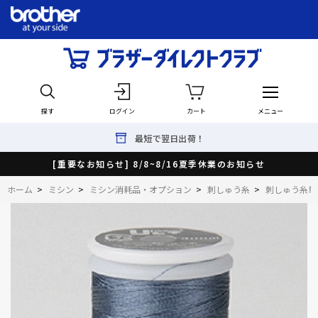
探す
ログイン
カート
メニュー
最短で翌日出荷！
[重要なお知らせ] 8/8~8/16夏季休業のお知らせ
ホーム
>
ミシン
>
ミシン消耗品・オプション
>
刺しゅう糸
>
刺しゅう糸単