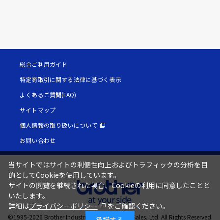
総合ご利用ガイド
特定商取引に関する法律に基づく表示
よくあるご質問(FAQ)
サイトマップ
個人情報の取り扱いについて
お問い合わせ
当サイトではサイトの利便性向上およびトラフィックの分析を目
的としてCookieを使用しています。
サイトの閲覧を継続された場合、Cookieの利用に同意したことと
いたします。
詳細は
プライバシーポリシー
をご確認ください。
©1995-
2026
Brother Industries, Ltd. / Brother Sales, Ltd. All Rights Reserved.
承諾する