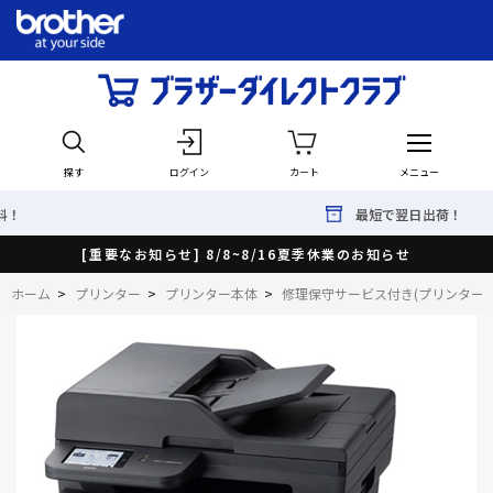
探す
ログイン
カート
メニュー
最短で翌日出荷！
[重要なお知らせ] 8/8~8/16夏季休業のお知らせ
ホーム
>
プリンター
>
プリンター本体
>
修理保守サービス付き(プリンター・