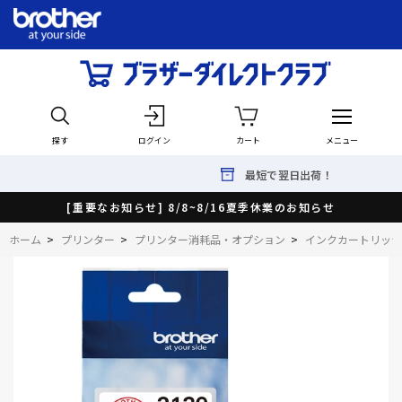
探す
ログイン
カート
メニュー
最短で翌日出荷！
[重要なお知らせ] 8/8~8/16夏季休業のお知らせ
ホーム
>
プリンター
>
プリンター消耗品・オプション
>
インクカートリッジ