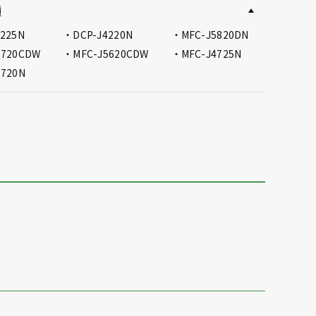
種
4225N
DCP-J4220N
MFC-J5820DN
5720CDW
MFC-J5620CDW
MFC-J4725N
4720N