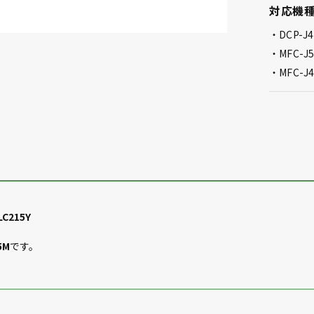
対応機
DCP-J
MFC-J
MFC-J
215Y
5M
です。