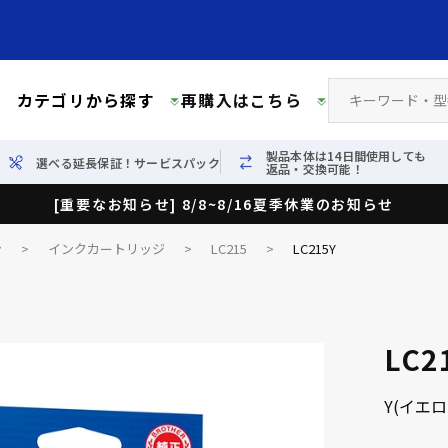
カテゴリから探す
再購入はこちら
製品本体は14日間使用しても
選べる延長保証！サービスパック
返品・交換可能！
[重要なお知らせ] 8/8~8/16夏季休業のお知らせ
ン
>
インクカートリッジ
>
LC215
>
LC215Y
LC2
Y(イエ