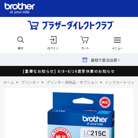
探す
ログイン
カート
メニュー
最短で翌日出荷！
[重要なお知らせ] 8/8~8/16夏季休業のお知らせ
ホーム
>
プリンター
>
プリンター消耗品・オプション
>
インクカートリッジ