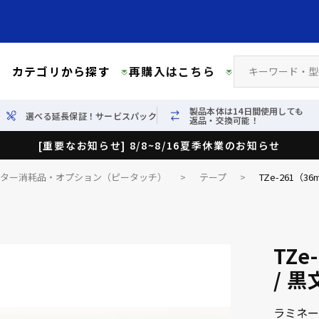
カテゴリから探す
再購入はこちら
製品本体は14日間使用しても
選べる延長保証！サービスパック
返品・交換可能！
[重要なお知らせ] 8/8~8/16夏季休業のお知らせ
イター消耗品・オプション（ピータッチ）
>
テープ
>
TZe-261（
TZ
/ 黒
ラミネー