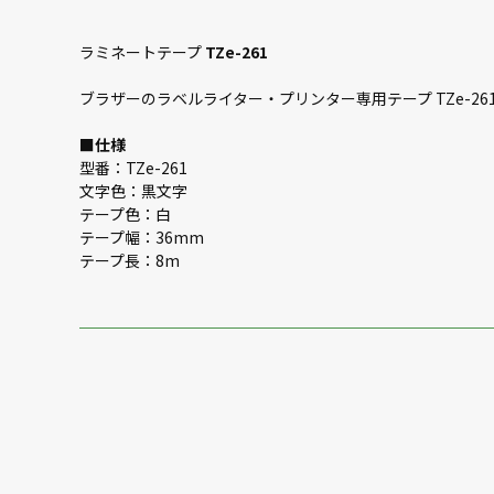
ラミネートテープ
TZe-261
ブラザーのラベルライター・プリンター専用テープ TZe-261
■
仕様
型番：TZe-261
文字色：黒文字
テープ色：白
テープ幅：36mm
テープ長：8m