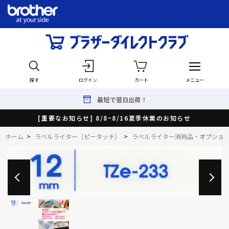
探す
ログイン
カート
メニュー
最短で翌日出荷！
[重要なお知らせ] 8/8~8/16夏季休業のお知らせ
ホーム
>
ラベルライター（ピータッチ）
>
ラベルライター消耗品・オプショ