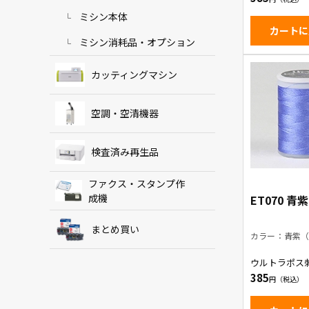
ミシン本体
カートに
ミシン消耗品・オプション
カッティングマシン
空調・空清機器
検査済み再生品
ファクス・スタンプ作
成機
ET070 青
まとめ買い
カラー：青紫（
ウルトラポス
青紫
385