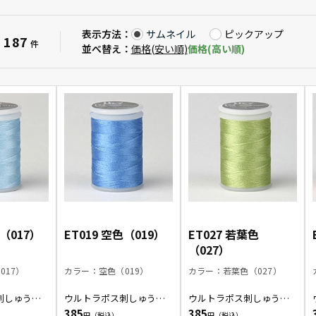
表示方法：
サムネイル
ピックアップ
187
：
件
並べ替え：
価格(安い順)
価格(高い順)
色（017）
ET019 空色（019）
ET027 若葉色
（027）
017）
カラー：空色（019）
カラー：若葉色（027）
刺しゅう糸/
ウルトラポス刺しゅう糸/
ウルトラポス刺しゅう糸/
空色
若葉色
385
385