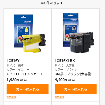
403
件あります
LC516Y
LC516XLBK
サイズ：標準
サイズ：大容量
カラー：イエロー
カラー：ブラック
Y(イエロー)インクカートリ
BK(黒・ブラック)大容量イ
ッジ
ンクカートリッジ
1,980
4,400
カートに入れる
カートに入れる
対応機種
対応機種