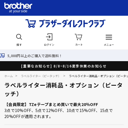
探す
ログイン
カート
メニュー
入で送料無料！
最短で翌日出
[重要なお知らせ] 8/8~8/16夏季休業のお知らせ
>
>
ホーム
ラベルライター（ピータッチ）
ラベルライター消耗品・オプション（ピータ
ラベルライター消耗品・オプション（ピータ
ッチ）
【会員限定】TZeテープまとめ買いで最大20％OFF
3点で10%OFF、5点で12%OFF、10点で15%OFF、15点で
20%OFFが適用されます。