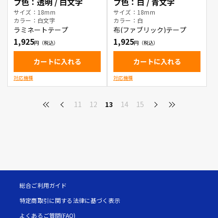
プ色：透明 / 白文字
プ色：白 / 青文字
サイズ：18mm
サイズ：18mm
カラー：白文字
カラー：白
ラミネートテープ
布(ファブリック)テープ
1,925
1,925
カートに入れる
カートに入れる
対応機種
対応機種
11
12
13
14
15
総合ご利用ガイド
特定商取引に関する法律に基づく表示
よくあるご質問(FAQ)