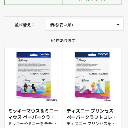
並べ替え
64
件あります
ミッキーマウス＆ミニー
ディズニー プリンセス
マウス ペーパークラフ
ペーパークラフトコレク
トコレクション
ション1（CADSNP02）
ミッキーやミニーをモチー
ディズニー プリンセスをモ
フにオリジナルのスクラッ
チーフにしおりやカード、