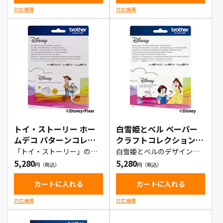
対応機種
対応機種
トイ・ストーリー ホー
白雪姫とベル ペーパー
ムデコ パターンコレク
クラフトコレクション
ション1（CADSNP05）
（CADSNP06）
「トイ・ストーリー」のキ
白雪姫とベルのデザインカ
ャラクターのデザインのカ
ットデータが入ったカード
5,280
5,280
ットデータが作成できるデ
ータ集
カートに入れる
カートに入れる
対応機種
対応機種