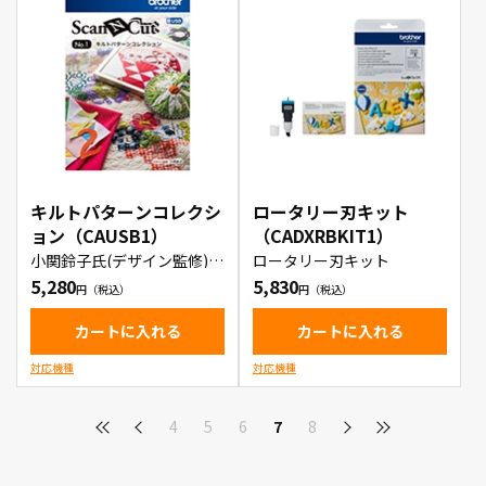
キルトパターンコレクシ
ロータリー刃キット
ョン（CAUSB1）
（CADXRBKIT1）
小関鈴子氏(デザイン監修)に
ロータリー刃キット
よるカッティングマシン
5,280
5,830
「ScanNCut(スキャンカッ
ト)」用のカットパターンを
収録したUSBメモリー
カートに入れる
カートに入れる
対応機種
対応機種
4
5
6
7
8