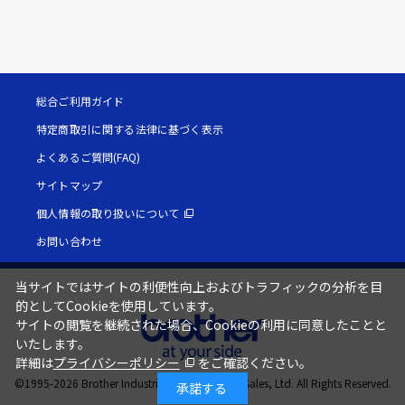
総合ご利用ガイド
特定商取引に関する法律に基づく表示
よくあるご質問(FAQ)
サイトマップ
個人情報の取り扱いについて
お問い合わせ
当サイトではサイトの利便性向上およびトラフィックの分析を目
的としてCookieを使用しています。
サイトの閲覧を継続された場合、Cookieの利用に同意したことと
いたします。
詳細は
プライバシーポリシー
をご確認ください。
©1995-
2026
Brother Industries, Ltd. / Brother Sales, Ltd. All Rights Reserved.
承諾する