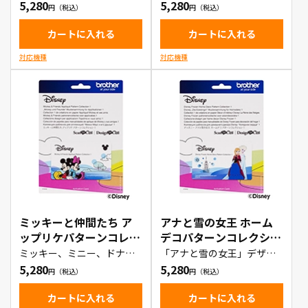
1（CADSNP01）
5,280
5,280
プブックが作成できるデー
封筒などを作成できるデー
タ集
タ集
カートに入れる
カートに入れる
対応機種
対応機種
ミッキーと仲間たち ア
アナと雪の女王 ホーム
ップリケパターンコレク
デコパターンコレクショ
ション1（CADSNP03）
ン1（CADSNP04）
ミッキー、ミニー、ドナル
「アナと雪の女王」デザイ
ド、デイジー、グーフィー
ンのカットデータが作成で
5,280
5,280
等ディズニーキャラクター
きるデータ集
のデザインのデータが入っ
たカード
カートに入れる
カートに入れる