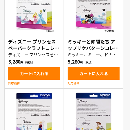
ディズニー プリンセス
ミッキーと仲間たち ア
ペーパークラフトコレク
ップリケパターンコレク
ション1（CADSNP02）
ション1（CADSNP03）
ディズニー プリンセスをモ
ミッキー、ミニー、ドナル
チーフにしおりやカード、
ド、デイジー、グーフィー
5,280
5,280
封筒などを作成できるデー
等ディズニーキャラクター
タ集
のデザインのデータが入っ
たカード
カートに入れる
カートに入れる
対応機種
対応機種