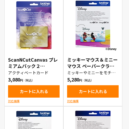
ScanNCutCanvas プレ
ミッキーマウス＆ミニー
ミアムパック２
マウス ペーパークラフ
（CACVPPAC2）
トコレクション
アクティベートカード
ミッキーやミニーをモチー
フにオリジナルのスクラッ
1（CADSNP01）
3,080
5,280
プブックが作成できるデー
タ集
カートに入れる
カートに入れる
対応機種
対応機種