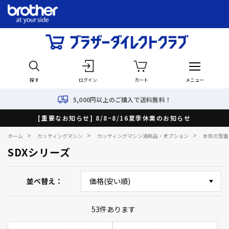
探す
ログイン
カート
メニュー
5,000円以上のご購入で送料無料！
[重要なお知らせ] 8/8~8/16夏季休業のお知らせ
>
>
>
ホーム
カッティングマシン
カッティングマシン消耗品・オプション
本体の型番
SDXシリーズ
並べ替え
53
件あります