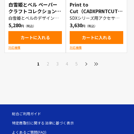
白雪姫とベル ペーパー
Print to
クラフトコレクション
Cut（CADXPRNTCUT1
（CADSNP06）
）
白雪姫とベルのデザインカ
SDXシリーズ用アクセサリ
ットデータが入ったカード
ー
5,280
3,630
カートに入れる
カートに入れる
対応機種
対応機種
1
2
3
4
5
総合ご利用ガイド
特定商取引に関する法律に基づく表示
よくあるご質問(FAQ)