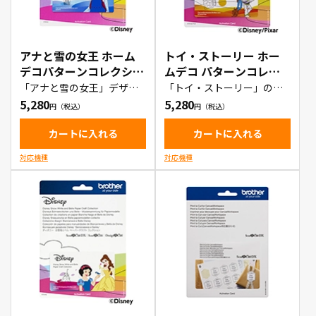
アナと雪の女王 ホーム
トイ・ストーリー ホー
デコパターンコレクショ
ムデコ パターンコレク
ン1（CADSNP04）
ション1（CADSNP05）
「アナと雪の女王」デザイ
「トイ・ストーリー」のキ
ンのカットデータが作成で
ャラクターのデザインのカ
5,280
5,280
きるデータ集
ットデータが作成できるデ
ータ集
カートに入れる
カートに入れる
対応機種
対応機種