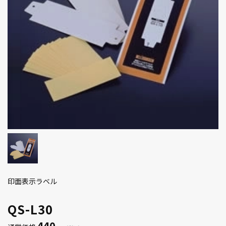
印面表示ラベル
QS-L30
440