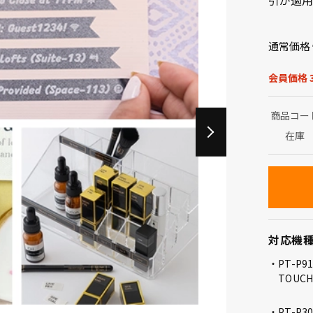
引が適用
通常価格
会員価格 3
商品コー
在庫
対応機
PT-P9
TOUCH
PT-P3