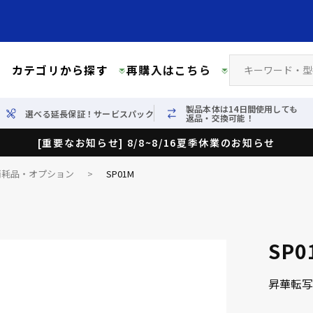
カテゴリから探す
再購入はこちら
製品本体は14日間使用しても
選べる延長保証！サービスパック
返品・交換可能！
[重要なお知らせ] 8/8~8/16夏季休業のお知らせ
消耗品・オプション
>
SP01M
SP0
昇華転写