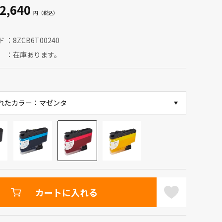
2,640
ド
8ZCB6T00240
在庫あります。
れたカラー：マゼンタ
カートに入れる