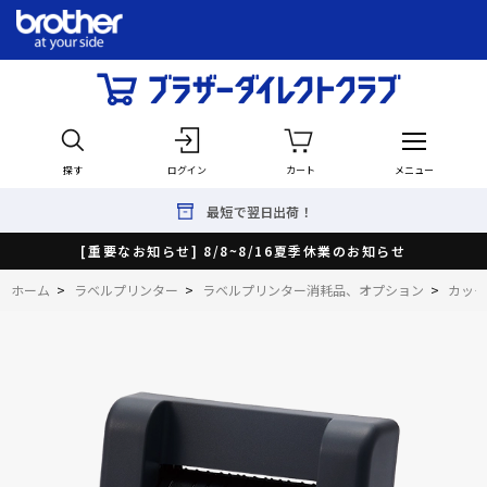
探す
ログイン
カート
メニュー
最短で翌日出荷！
[重要なお知らせ] 8/8~8/16夏季休業のお知らせ
ホーム
>
ラベルプリンター
>
ラベルプリンター消耗品、オプション
>
カッタ