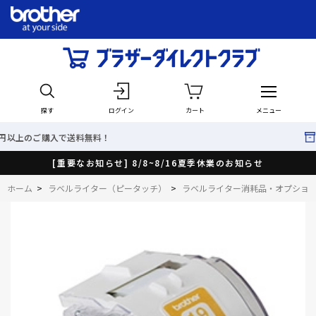
探す
ログイン
カート
メニュー
料無料！
最短で翌日出荷！
[重要なお知らせ] 8/8~8/16夏季休業のお知らせ
ホーム
>
ラベルライター（ピータッチ）
>
ラベルライター消耗品・オプショ