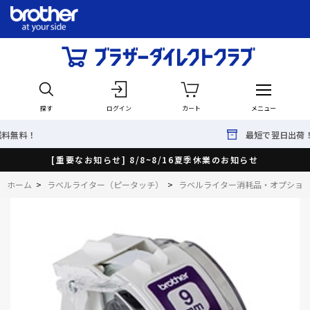
探す
ログイン
カート
メニュー
最短で翌日出荷！
[重要なお知らせ] 8/8~8/16夏季休業のお知らせ
ホーム
>
ラベルライター（ピータッチ）
>
ラベルライター消耗品・オプショ