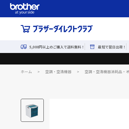
5,000円以上のご購入で送料無料！
最短で翌日出荷！
ホーム
>
空調・空清機器
>
空調・空清機器消耗品・