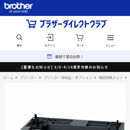
探す
ログイン
カート
メニュー
最短で翌日出荷！
[重要なお知らせ] 8/8~8/16夏季休業のお知らせ
ホーム
>
プリンター
>
プリンター消耗品・オプション
>
増設用紙トレイ
>